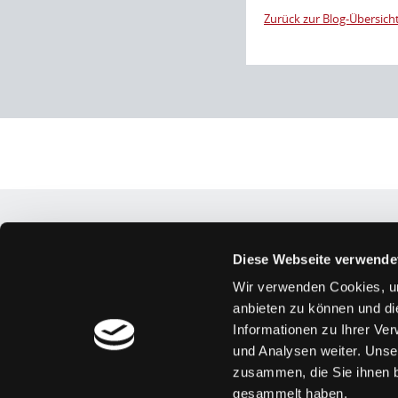
Zurück zur Blog-Übersich
Interpretación
Diese Webseite verwende
Wir verwenden Cookies, um
anbieten zu können und di
Informationen zu Ihrer Ve
und Analysen weiter. Unse
zusammen, die Sie ihnen b
gesammelt haben.