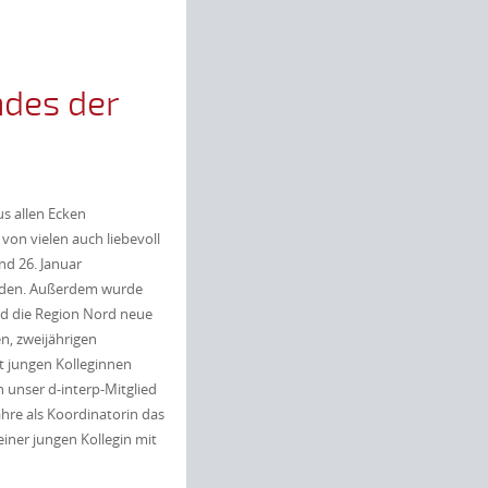
des der
s allen Ecken
 von vielen auch liebevoll
nd 26. Januar
urden. Außerdem wurde
d die Region Nord neue
, zweijährigen
 jungen Kolleginnen
 unser d-interp-Mitglied
ahre als Koordinatorin das
iner jungen Kollegin mit