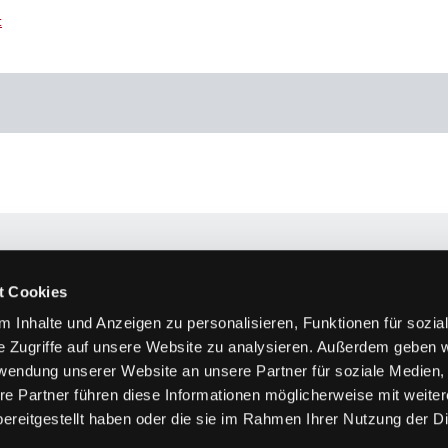
t
Subtitulación
Consultoría
Experiencia
Equipo
t Cookies
Vivi Bentin
 Inhalte und Anzeigen zu personalisieren, Funktionen für sozia
Sara Campos A
e Zugriffe auf unsere Website zu analysieren. Außerdem geben w
Sabine Kreuzp
rwendung unserer Website an unsere Partner für soziale Medien
Martina Theim
re Partner führen diese Informationen möglicherweise mit weite
ereitgestellt haben oder die sie im Rahmen Ihrer Nutzung der D