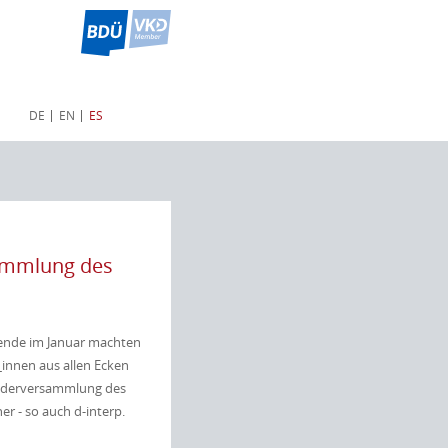
DE
EN
ES
sammlung des
nende im Januar machten
_innen aus allen Ecken
iederversammlung des
r - so auch d-interp.