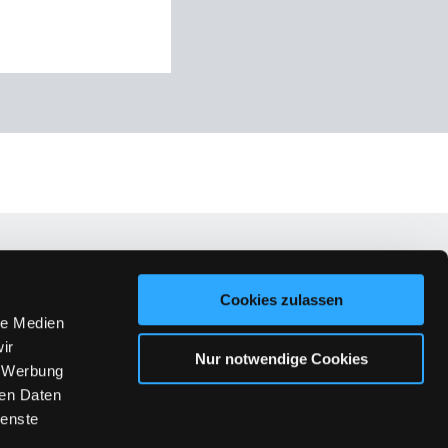
Blog
Cookies zulassen
le Medien
rnoldi
ir
Nur notwendige Cookies
aintner
, Werbung
er
ren Daten
ienste