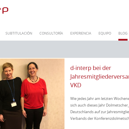
SUBTITULACIÓN
CONSULTORÍA
EXPERIENCIA
EQUIPO
BLOG
d-interp bei der
Jahresmitgliederver
VKD
Wie jedes Jahr am letzten Woche
sich auch dieses Jahr Dolmetscher
Deutschlands auf zur Jahresmitgl
Verbands der Konferenzdolmetsche