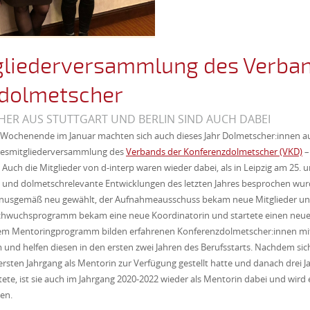
gliederversammlung des Verban
dolmetscher
ER AUS STUTTGART UND BERLIN SIND AUCH DABEI
n Wochenende im Januar machten sich auch dieses Jahr Dolmetscher:innen au
hresmitgliederversammlung des
Verbands der Konferenzdolmetscher (VKD)
–
 Auch die Mitglieder von d-interp waren wieder dabei, als in Leipzig am 25. u
e und dolmetschrelevante Entwicklungen des letzten Jahres besprochen w
turnusgemäß neu gewählt, der Aufnahmeausschuss bekam neue Mitglieder un
chwuchsprogramm bekam eine neue Koordinatorin und startete einen neuen
em Mentoringprogramm bilden erfahrenen Konferenzdolmetscher:innen mit
 und helfen diesen in den ersten zwei Jahren des Berufsstarts. Nachdem sich
ersten Jahrgang als Mentorin zur Verfügung gestellt hatte und danach drei J
e, ist sie auch im Jahrgang 2020-2022 wieder als Mentorin dabei und wird e
hen.