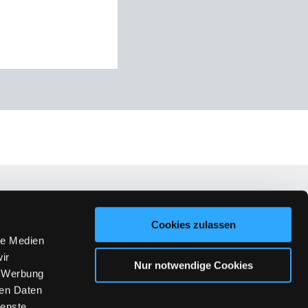
Blog
Cookies zulassen
le Medien
rnoldi
ir
Nur notwendige Cookies
aintner
, Werbung
er
ren Daten
ienste