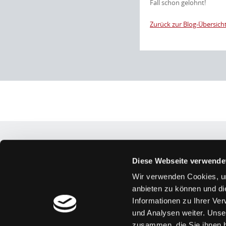
Fall schon gelohnt!
Zurück zur Blog-Übersich
Interpretación
Diese Webseite verwende
Wir verwenden Cookies, um
anbieten zu können und di
Informationen zu Ihrer Ve
und Analysen weiter. Unse
zusammen, die Sie ihnen b