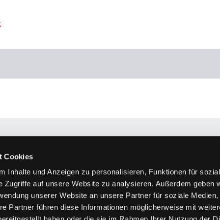
t
Subtitulación
Consultoría
Experiencia
Equipo
t Cookies
Vivi Bentin
 Inhalte und Anzeigen zu personalisieren, Funktionen für sozia
Sara Campos A
e Zugriffe auf unsere Website zu analysieren. Außerdem geben w
Sabine Kreuzp
rwendung unserer Website an unsere Partner für soziale Medien
Martina Theim
re Partner führen diese Informationen möglicherweise mit weite
ereitgestellt haben oder die sie im Rahmen Ihrer Nutzung der D