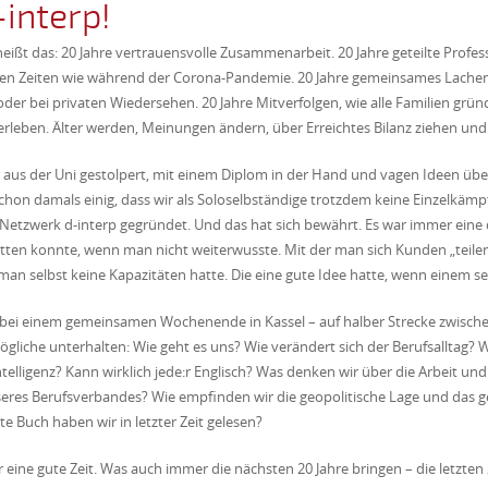
-interp!
heißt das: 20 Jahre vertrauensvolle Zusammenarbeit. 20 Jahre geteilte Profess
rigen Zeiten wie während der Corona-Pandemie. 20 Jahre gemeinsames Lache
oder bei privaten Wiedersehen. 20 Jahre Mitverfolgen, wie alle Familien gr
rleben. Älter werden, Meinungen ändern, über Erreichtes Bilanz ziehen und 
ir aus der Uni gestolpert, mit einem Diplom in der Hand und vagen Ideen üb
hon damals einig, dass wir als Soloselbständige trotzdem keine Einzelkämpf
Netzwerk d-interp gegründet. Und das hat sich bewährt. Es war immer eine 
tten konnte, wenn man nicht weiterwusste. Mit der man sich Kunden „teilen
an selbst keine Kapazitäten hatte. Die eine gute Idee hatte, wenn einem selb
r bei einem gemeinsamen Wochenende in Kassel – auf halber Strecke zwischen
Mögliche unterhalten: Wie geht es uns? Wie verändert sich der Berufsalltag?
ntelligenz? Kann wirklich jede:r Englisch? Was denken wir über die Arbeit und
s Berufsverbandes? Wie empfinden wir die geopolitische Lage und das gese
 Buch haben wir in letzter Zeit gelesen?
eine gute Zeit. Was auch immer die nächsten 20 Jahre bringen – die letzten