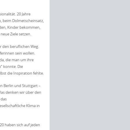
ionalität. 20 Jahre
n, beim Dolmetscheinsatz,
ünden, Kinder bekommen,
neue Ziele setzen.
er den beruflichen Weg.
erinnen sein wollen.
da, die man um ihre
“ konnte. Die
st die Inspiration fehlte.
 Berlin und Stuttgart –
 Was denken wir über den
 das
llschaftliche Klima in
 20 haben sich auf jeden