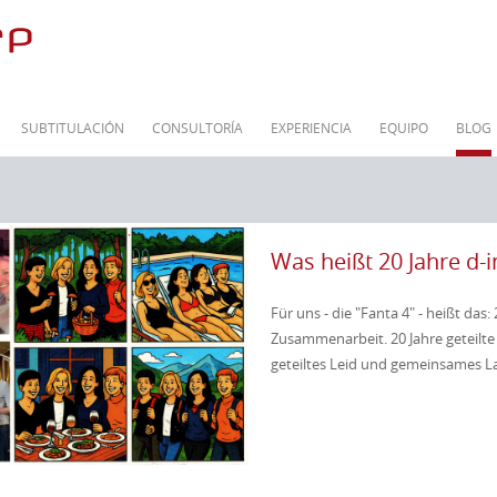
SUBTITULACIÓN
CONSULTORÍA
EXPERIENCIA
EQUIPO
BLOG
Was heißt 20 Jahre d-i
Für uns - die "Fanta 4" - heißt das:
Zusammenarbeit. 20 Jahre geteilte 
geteiltes Leid und gemeinsames L