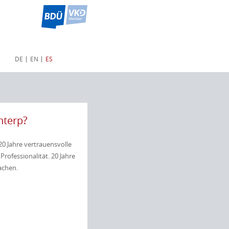
DE
EN
ES
nterp?
 20 Jahre vertrauensvolle
Professionalität. 20 Jahre
achen.