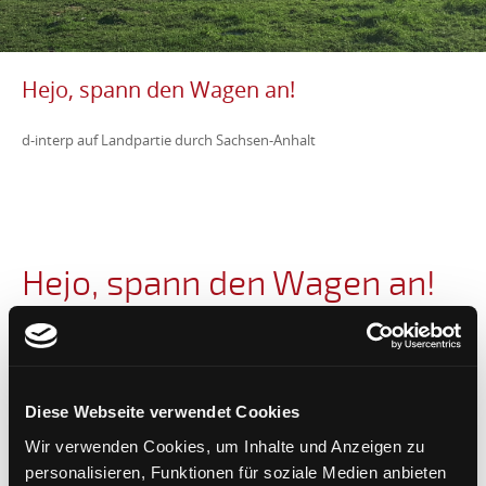
Hejo, spann den Wagen an!
d-interp auf Landpartie durch Sachsen-Anhalt
Hejo, spann den Wagen an!
Vivi Bentin und Sara Campos Arnoldi
begleiten eine Delegation von
Landwirtschaftsexpert:innen
Diese Webseite verwendet Cookies
Einen Tag lang begleitete d-interp dolmetschend ein Delegation von
Wir verwenden Cookies, um Inhalte und Anzeigen zu
Landwirtschafts:expertinnen, die auf Einladung des Auswärtigen
personalisieren, Funktionen für soziale Medien anbieten