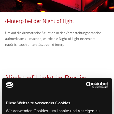
d-interp bei der Night of Light
Um auf die dramatische Situation in der Veranstaltungsbranche
aufmerksam zu machen, wurde die Night of Light inszeniert -
natürlich auch unterstützt von d-interp.
Night of Light in Berlin
SOLIDARITÄT MIT DER VERANSTALTUNGSBRANCHE
„Wenn wir gut sind, dann sieht man uns nicht, dann nimmt man uns
gar nicht wahr“. Das sind die Worte von Torsten Dietz,
Diese Webseite verwendet Cookies
soloselbständiger Veranstaltungstechniker, der gestern Abend mit
zwei rot angestrahlten Dolmetschkabinen vor dem Brandenburger
Wir verwenden Cookies, um Inhalte und Anzeigen zu