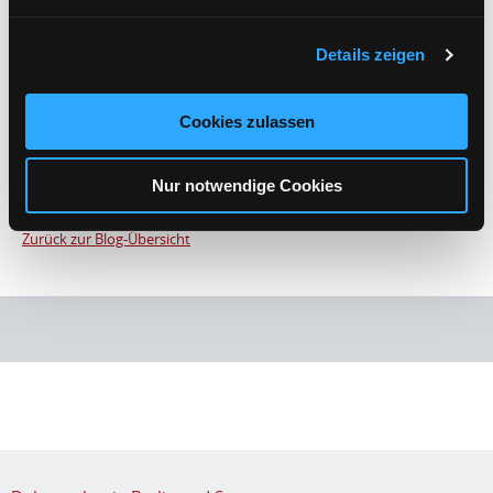
versorgt und die Verbandsmitglieder zur Teilnahme aufgerufen. Viele
DolmetscherInnen kamen am Pariser Platz zusammen, um
Details zeigen
stellvertretend für alle KonferenzdolmetscherInnen auf die
schwierige wirtschaftliche Lage unseres Berufsstands aufmerksam zu
machen. Insgesamt eine sehr gelungene Aktion!
Cookies zulassen
Auch Hauptstadt.tv berichtete in einem Beitrag, in dem die beiden
Nur notwendige Cookies
Kolleginnen sogar zu sehen sind!
Hier geht's zum TV-Bericht.
Zurück zur Blog-Übersicht