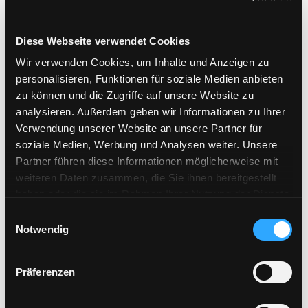
Diese Webseite verwendet Cookies
Welcome to the STARTUP
Wir verwenden Cookies, um Inhalte und Anzeigen zu
personalisieren, Funktionen für soziale Medien anbieten
LÄND
zu können und die Zugriffe auf unsere Website zu
analysieren. Außerdem geben wir Informationen zu Ihrer
Unser
Team in Stuttgart
lässt sich auf dem
Verwendung unserer Website an unsere Partner für
Start-up BW Summit von kreativen Ideen
soziale Medien, Werbung und Analysen weiter. Unsere
und ausgefallenen Innovationen inspirieren.
Partner führen diese Informationen möglicherweise mit
weiteren Daten zusammen, die Sie ihnen bereitgestellt
Das Land Baden-Württemberg - pardon, THE LÄND - ist seit jeher
haben oder die sie im Rahmen Ihrer Nutzung der Dienste
bekannt für seine Tüftlerinnen und Erfinder. Und auch bekannt
gesammelt haben.
Einwilligungsauswahl
dafür, dass man hier alles kann, außer Hochdeutsch. Doch dafür gibt
Notwendig
es ja uns Konferenzdolmetscherinnen. Nein, wir haben natürlich
nicht vom Schwäbischen ins Hochdeutsche gedolmetscht, sondern
Präferenzen
tatsächlich ins Englische. Denn beim
Start-up BW Summit
präsentierten nicht nur innovative Köpfe aus dem LÄNDle ihre
Geschäftsideen, sondern auch internationale Start-ups aus ganz